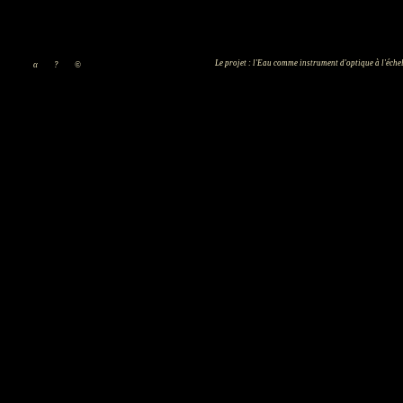
Le projet : l'Eau comme instrument d'optique à l'éche
α
?
©