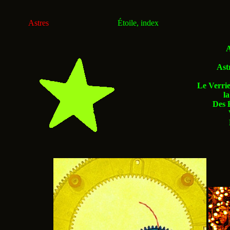
Astres
Étoile, index
A
Ast
Le Verri
l
Des É