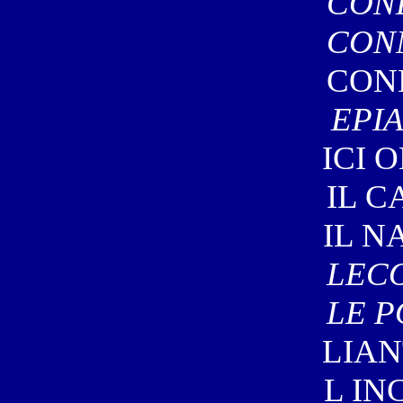
CONE
CONN
CONN
EPI
ICI 
IL C
IL N
LECO
LE P
LIAN
L IN