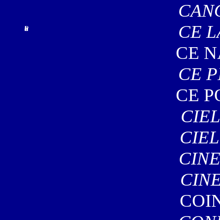
CANO
CE L
P
l
a
t
o
n
i
c
i
e
n
CE N
CE P
CE P
CIE
CIEL
CINE
CIN
COI