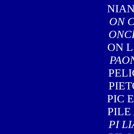
NIAN
ON C
ONCL
ON L
PAON
PELI
PIET
PIC 
PILE
PI L