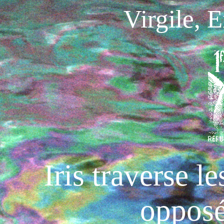
Virgile
, 
Iris
traverse le
oppos