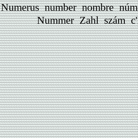
Numerus number nombre núm
Nummer Zahl szám c'í