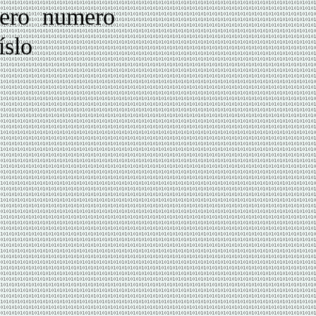
ero numero
slo