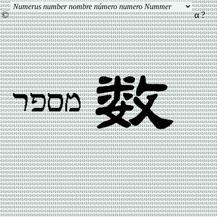
©
α
?