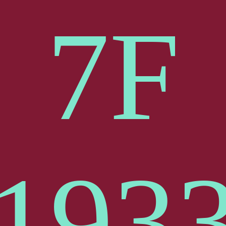
7F
19
3