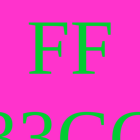
FF
33
C