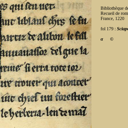
Bibliothèque 
Recueil de rom
France, 1220
fol 179 :
Sciap
α
©