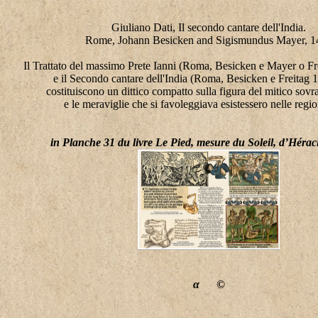
Giuliano Dati, Il secondo cantare dell'India.
Rome, Johann Besicken and Sigismundus Mayer, 1
Il Trattato del massimo Prete Ianni (Roma, Besicken e Mayer o F
e il Secondo cantare dell'India (Roma, Besicken e Freitag
costituiscono un dittico compatto sulla figura del mitico sovr
e le meraviglie che si favoleggiava esistessero nelle regio
in Planche 31 du livre Le Pied, mesure du Soleil, d’Héracl
α
©