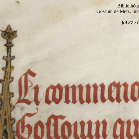
Bibliothèq
Gossuin de Metz, Ima
fol 27 :