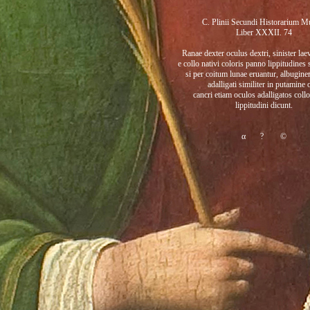
C. Plinii Secundi Historarium M
Liber XXXII. 74
Ranae dexter oculus dextri, sinister lae
e collo nativi coloris panno lippitudines
si per coitum lunae eruantur, albugin
adalligati similiter in putamine 
cancri etiam oculos adalligatos coll
lippitudini dicunt.
α
?
©