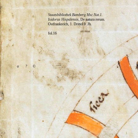
Staatsbibliothek Bamberg Msc.Nat.1.
Isidorus Hispalensis
, De natura rerum.
Ostfrankreich, 1. Drittel 9. Jh.
fol.16
α
?
©