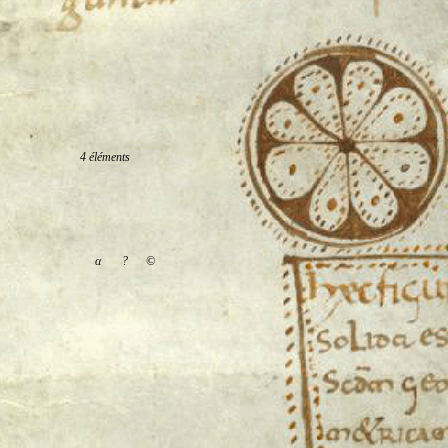
4 éléments
α
?
©