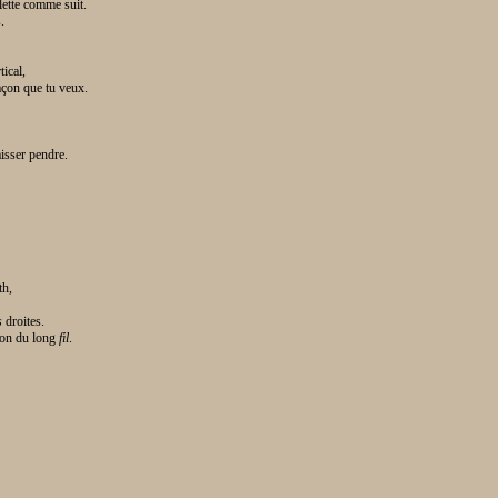
blette comme suit.
.
ical,
façon que tu veux.
aisser pendre.
th,
s
droites.
ion du long
fil
.