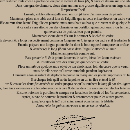
eux restituer toute chose à portée de vue par le moyen de trois
fils
, & faire ce dessin sur une ta
Dans une grande chambre, cloue dans un mur une grosse aiguille avec un large chas
Il représente l'
oeil
.
Ensuite, enfile cette aiguille avec un fort
fil
lesté d'un morceau de plomb.
Maintenant place une table aussi loin de l'aiguille que tu veux et fixe dessus un cadre vert
lèle au mur dans lequel l'aiguille est plantée, mais aussi haut ou bas que tu veux et de quelque 
À ce cadre sera attaché par des charnières un portillon qu'on peut ouvrir ou fermer,
qui te servira de petit tableau pour peindre.
Maintenant cloue deux
fils
sur le sommet & le côté du cadre.
ls devront être longs respectivement comme
la longueur & la largeur
du cadre et il faudra les l
Ensuite prépare une longue pointe de fer dont le bout opposé comporte un orifice
& attaches-y le long
fil
qui passe dans l'aiguille attachée au mur.
Maintenant procède comme suit.
Fais passer le
fil
& la pointe à travers le cadre, laisse-les à ton assistant
& installe-toi près des deux
fils
qui pendent au cadre.
Place un
luth
ou quelque autre objet de ton choix aussi loin du cadre que tu veux,
mais de telle sorte qu'il reste immobile pendant l'opération.
Demande à ton assistant de déplacer la pointe en marquant les
points
importants du lu
& à chaque fois qu'il arrête la pointe en un tel lieu et tend le
fil
,
tire & croise les deux
fils
attachés au cadre jusqu'à ce qu'ils touchent le
long fil
par des
ligne
à, fixe leurs extrémités sur le cadre avec de la
cire
& demande à ton assistant de relâcher la tens
Ensuite, referme le portillon & marque sur la tablette l'endroit où les
fils
se croisent.
Après, ouvre de nouveau le portillon & recommence pour les autres points,
jusqu'à ce que le
luth soit entièrement ponctué
sur la tablette.
Alors relie les points entre eux et tu verras le résultat.