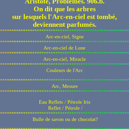
Aristote, Problèmes. 906.b.
On dit que les arbres
sur lesquels l'Arc-en-ciel est tombé,
deviennent parfumés.
*
*
*
*
*
*
*
*
*
*
*
*
*
*
*
*
*
*
*
*
*
*
*
*
*
*
*
*
*
*
*
*
*
*
*
*
*
*
*
*
*
*
*
*
*
*
*
*
*
*
*
*
*
*
*
*
Arc-en-ciel, Signe
*
*
*
*
*
*
*
*
*
*
*
*
*
*
*
*
*
*
*
*
*
*
*
*
*
*
*
*
*
*
*
*
*
*
*
*
*
*
*
*
*
*
*
*
*
*
*
*
*
*
*
*
*
*
*
*
Arc-en-ciel de Lune
*
*
*
*
*
*
*
*
*
*
*
*
*
*
*
*
*
*
*
*
*
*
*
*
*
*
*
*
*
*
*
*
*
*
*
*
*
*
*
*
*
*
*
*
*
*
*
*
*
*
*
*
*
*
*
*
Arc-en-ciel, Miracle
*
*
*
*
*
*
*
*
*
*
*
*
*
*
*
*
*
*
*
*
*
*
*
*
*
*
*
*
*
*
*
*
*
*
*
*
*
*
*
*
*
*
*
*
*
*
*
*
*
*
*
*
*
*
*
*
Couleurs de l'Arc
*
*
*
*
*
*
*
*
*
*
*
*
*
*
*
*
*
*
*
*
*
*
*
*
*
*
*
*
*
*
*
*
*
*
*
*
*
*
*
*
*
*
*
*
*
*
*
*
*
*
*
*
*
*
*
*
Arc, Mesure
*
*
*
*
*
*
*
*
*
*
*
*
*
*
*
*
*
*
*
*
*
*
*
*
*
*
*
*
*
*
*
*
*
*
*
*
*
*
*
*
*
*
*
*
*
*
*
*
*
*
*
*
*
*
*
*
Eau Reflets / Pétrole Iris
Reflet / Pétrole /
*
*
*
*
*
*
*
*
*
*
*
*
*
*
*
*
*
*
*
*
*
*
*
*
*
*
*
*
*
*
*
*
*
*
*
*
*
*
*
*
*
*
*
*
*
*
*
*
*
*
*
*
*
*
*
*
Bulle de savon ou de chocolat?