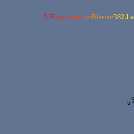
L
'
E
n
c
y
c
l
o
p
é
d
i
e
/
B
l
a
s
o
n
/
3
8
2
.
L
a