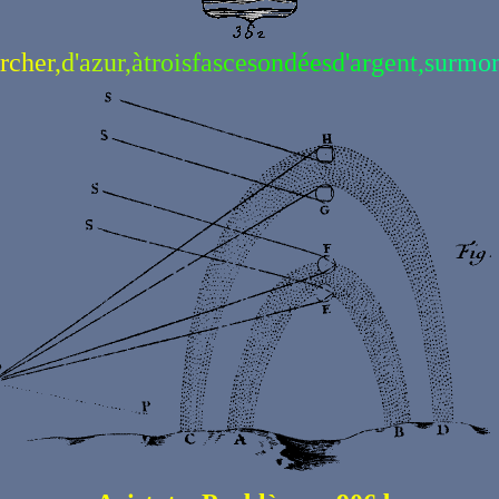
r
c
h
e
r
,
d
'
a
z
u
r
,
à
t
r
o
i
s
f
a
s
c
e
s
o
n
d
é
e
s
d
'
a
r
g
e
n
t
,
s
u
r
m
o