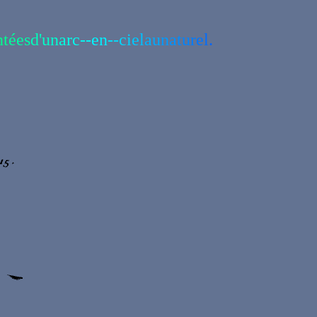
n
t
é
e
s
d
'
u
n
a
r
c
-
-
e
n
-
-
c
i
e
l
a
u
n
a
t
u
r
e
l
.