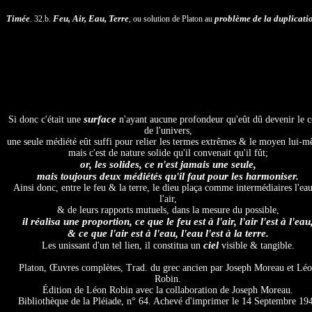
Timée
Feu, Air, Eau, Terre
problème de la duplicati
. 32.b.
, ou solution de Platon au
surface
Si donc c'était une
n'ayant aucune profondeur qu'eût dû devenir le c
de l'univers,
une seule médiété eût suffi pour relier les termes extrêmes & le moyen lui-
mais c'est de nature solide qu'il convenait qu'il fût;
or, les solides, ce n'est jamais une seule,
mais toujours deux médiétés qu'il faut pour les harmoniser.
Ainsi donc, entre le feu & la terre, le dieu plaça comme intermédiaires l'ea
l'air,
& de leurs rapports mutuels, dans la mesure du possible,
il réalisa une proportion, ce que le feu est à l'air, l'air l'est à l'eau
& ce que l'air est à l'eau, l'eau l'est à la terre.
ciel
Les unissant d'un tel lien, il constitua un
visible & tangible.
Platon, Œuvres complètes, Trad. du grec ancien par Joseph Moreau et Lé
Robin.
Édition de Léon Robin avec la collaboration de Joseph Moreau.
Bibliothèque de la Pléiade, n° 64. Achevé d'imprimer le 14 Septembre 19