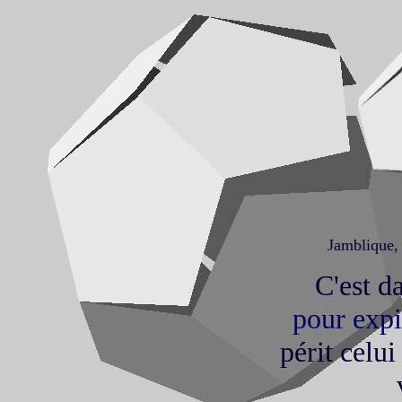
Jamblique,
C'est d
pour expi
périt celui