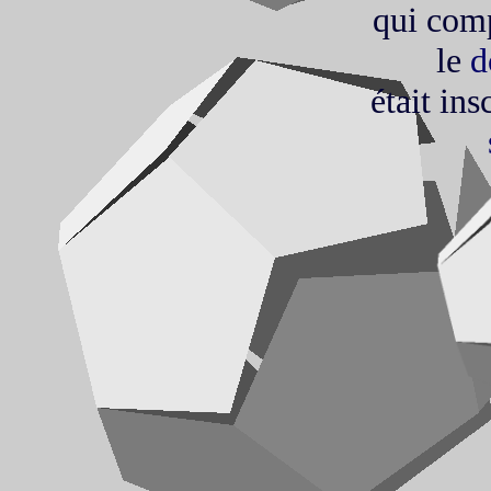
qui com
le
d
était ins