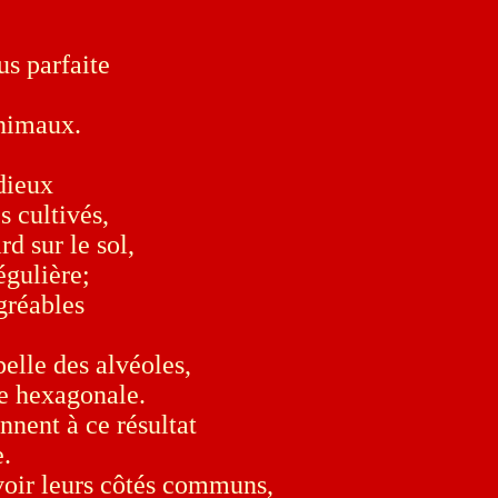
us parfaite
animaux.
 dieux
s cultivés,
d sur le sol,
égulière;
agréables
elle des alvéoles,
me hexagonale.
nnent à ce résultat
.
voir leurs côtés communs,