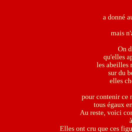
a donné au
mais n'
On di
qu'elles a
les abeilles
sur du b
elles ch
pour contenir ce 
tous égaux en
Au reste, voici co
Elles ont cru que ces fi