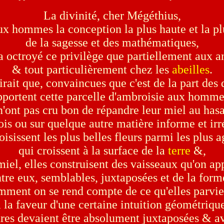
La divinité, cher Mégéthius,
x hommes la conception la plus haute et la pl
de la sagesse et des mathématiques,
a octroyé ce privilège que partiellement aux 
& tout particulièrement chez les
abeilles
.
rait que, convaincues que c'est de la part des
pportent cette parcelle d'ambroisie aux homme
 n'ont pas cru bon de répandre leur miel au hasar
ois ou sur quelque autre matière informe et irr
oisissent les plus belles fleurs parmi les plus 
qui croissent à la surface de la
terre
&,
miel, elles construisent des vaisseaux qu'on app
tre eux, semblables, juxtaposées et de la for
mment on se rend compte de ce qu'elles parvie
à la faveur d'une certaine intuition géométrique
gures devaient être absolument juxtaposées & a