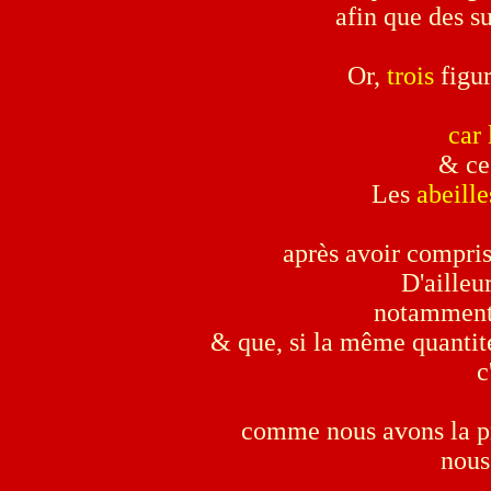
afin que des s
Or,
trois
figur
car 
& ce
Les
abeille
après avoir compris
D'ailleur
notamment 
& que, si la même quantité
c
comme nous avons la pré
nous