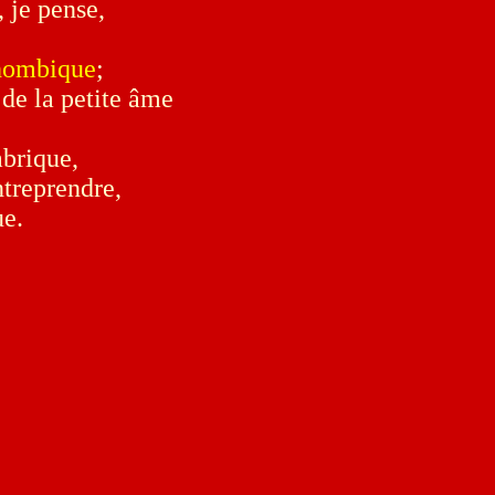
, je pense,
 rhombique
;
 de la petite âme
abrique,
ntreprendre,
ue.