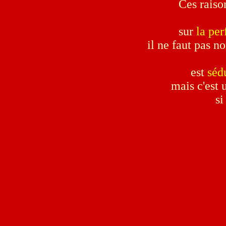
Ces raison
sur
la per
il ne faut pas n
est
séd
mais c'est 
si