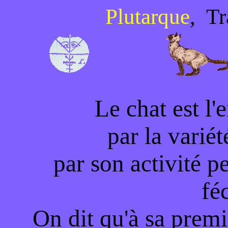
Plutarque
, Tr
Le chat est l
par la varié
par son activité p
fé
On dit qu'à sa premiè