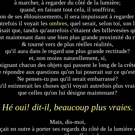
à marcher, à regarder du côté de la lumière;
quand, en faisant tout cela, il souffrira;
on de ses éblouissements, il sera impuissant à regarder 
trefois il voyait les
ombres
, quel serait, selon toi, son
disait que, tandis qu'autrefois c'étaient des billevesées qu
est maintenant dans une bien plus grande proximité du r
& tourné vers de plus réelles réalités,
qu'il aura dans le regard une plus grande rectitude?
et, non moins naturellement, si,
ésignant chacun des objets qui passent le long de la crêt
de répondre aux questions qu'on lui poserait sur ce qu'es
Ne penses-tu pas qu'il serait embarrassé?
u'il estimerait les choses qu'il voyait autrefois plus vrai
que celles qu'on lui désigne maintenant?
Hé oui! dit-il, beaucoup plus vraies.
Mais, dis-moi,
rçait en outre à porter ses regards du côté de la lumièr