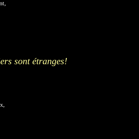
nt,
iers sont étranges!
x,