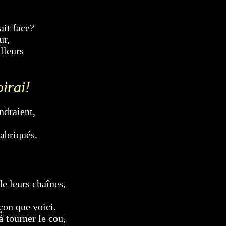
ait face?
ur,
lleurs
oirai!
ndraient,
fabriqués.
de leurs chaînes,
açon que voici.
 tourner le cou,