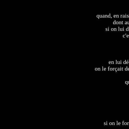
quand, en rais
dont au
si on lui 
c'
en lui d
on le forçait 
q
si on le fo