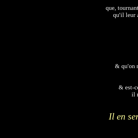
que, tournant
qu'il leur
& qu'on n
& est-c
il
Il en se