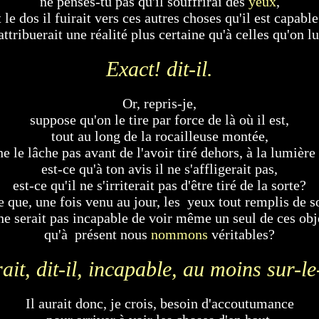
ne penses-tu pas qu'il souffrirai des
yeux
,
 le dos il fuirait vers ces autres choses qu'il est capabl
 attribuerait une réalité plus certaine qu'à celles qu'on l
Exact! dit-il.
Or, repris-je,
suppose qu'on le tire par force de là où il est,
tout au long de la rocailleuse montée,
e le lâche pas avant de l'avoir tiré dehors, à la lumièr
est-ce qu'à ton avis il ne s'affligerait pas,
est-ce qu'il ne s'irriterait pas d'être tiré de la sorte?
e que, une fois venu au jour, les yeux tout remplis de so
 ne serait pas incapable de voir même un seul de ces obj
qu'à présent nous
nommons
véritables?
rait, dit-il, incapable, au moins sur-
Il aurait donc, je crois, besoin d'accoutumance