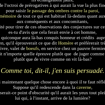
de l'octroi de prérogatives à qui aurait la vue la plus fin
pour saisir
le passage des ombres contre la paroi
,
mémoire
de tout ce qui est habituel là-dedans quant au
aux conséquents et aux concomitants,
ité pour tirer de ces observations des conjectures sur ce 
es-tu d'avis que cela ferait envie à cet homme,
de quiconque aura là-bas conquis honneur et crédits au
en, qu'il éprouverait ce que dit
Homère
et préférerait tr
ivre, valet de
boeufs
, en service chez un pauvre fermie
ait n'importe quelle épreuve plutôt que de juger comme 
plutôt que de vivre comme on vit là-bas?
Comme toi, dit-il, j'en suis persuadé.
i maintenant quelque chose encore à quoi il te faut réflé
Suppose qu'il redescende dans la
caverne
,
serait-ce point d'obscurité qu'il aurait les yeux tout ple
lui qui, à l'instant, arrive de la lumière?