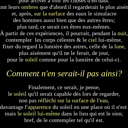
pour arriver à voir les choses d'en haut.
ont leurs
ombres
que d'abord il regarderait le plus aisé
et, après,
sur la
surface
des eaux le simulacre
des hommes aussi bien que des autres êtres;
plus tard, ce serait ces êtres eux-mêmes.
À partir de ces expériences, il pourrait, pendant la
nuit
,
contempler les corps célestes & le
ciel
lui-même,
fixer du regard la lumière des astres, celle de la
lune
,
plus aisément qu'il ne le ferait, de jour,
pour le
soleil
comme pour la lumière de celui-ci.
Comment n'en serait-il pas ainsi?
Finalement, ce serait, je pense,
le
soleil
qu'il serait capable dès lors de regarder,
non pas
réfléchi sur la surface de l'eau
,
davantage l'
apparence
du soleil en une place où il n'est
mais
le soleil lui-même
dans le lieu qui est le sien;
bref, de le contempler tel qu'il est.