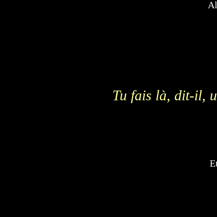
Al
Tu fais là, dit-il
E