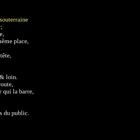
souterraine
r
;
e,
 même place,
tête,
 & loin.
route,
r
qui la barre,
s du public.