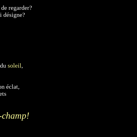
e de regarder?
ui désigne?
e du
soleil
,
n éclat,
ets
le-champ!