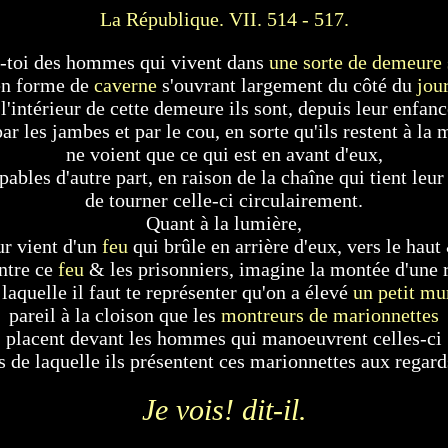
La République. VII. 514 - 517.
-toi des hommes qui vivent dans
une sorte de demeure 
en forme de
caverne
s'ouvrant largement du côté du
jou
 l'intérieur de cette demeure ils sont, depuis leur enfanc
ar les jambes et par le cou, en sorte qu'ils restent à la
ne voient que ce qui est en avant d'eux,
pables d'autre part, en raison de la chaîne qui tient leur 
de tourner celle-ci circulairement.
Quant à la lumière,
ur vient d'un
feu
qui brûle en arrière d'eux, vers le haut
ntre ce
feu
& les prisonniers, imagine la montée d'une 
 laquelle il faut te représenter qu'on a élevé
un petit mu
pareil à la cloison que les
montreurs de marionnettes
placent devant les hommes qui manoeuvrent celles-ci
s de laquelle ils présentent ces marionnettes aux regard
Je vois! dit-il.