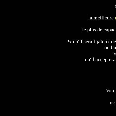
la meilleure
le plus de capac
& qu'il serait jaloux 
ou bi
"v
qu'il accepter
Voic
ne 