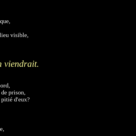
 que,
ieu visible,
n viendrait.
bord,
 de prison,
 pitié d'eux?
e,