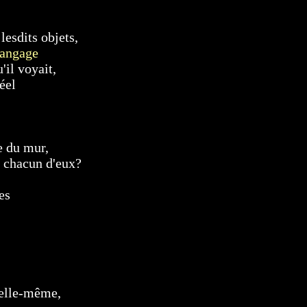
lesdits objets,
langage
'il voyait,
éel
e du mur,
t chacun d'eux?
es
e elle-même,