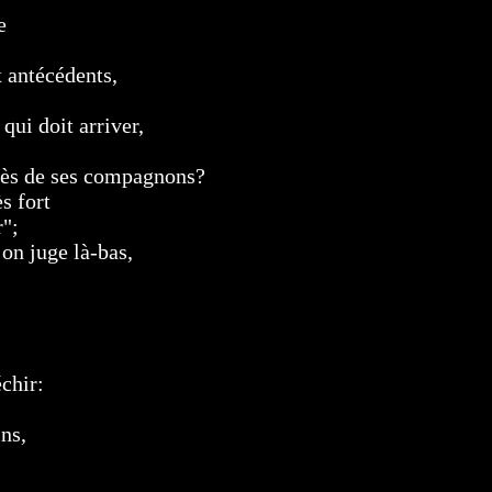
e
x antécédents,
qui doit arriver,
près de ses compagnons?
ès fort
r";
on juge là-bas,
chir:
ins,