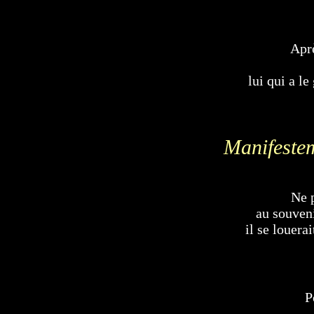
Aprè
lui qui a l
Manifesteme
Ne p
au souveni
il se louera
P