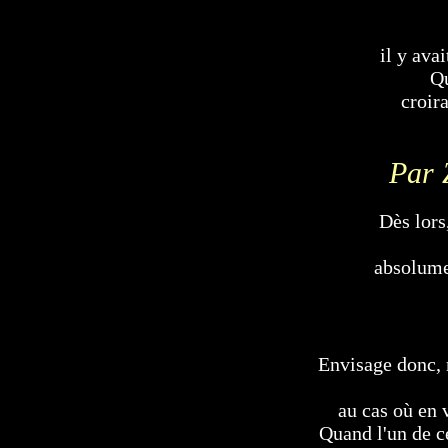
il y ava
Qu
croir
Par Z
Dès lors
absolume
Envisage donc, r
au cas où en v
Quand l'un de c