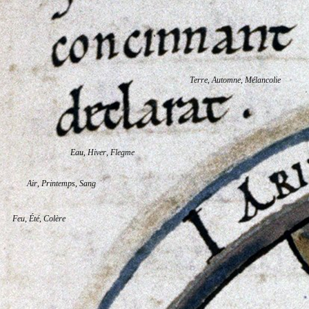
Terre
,
Automne
,
Mélancolie
Eau
,
Hiver
,
Flegme
Air
,
Printemps
,
Sang
Feu
,
Été
,
Colère