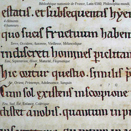
Bibliothèque nationale de France
, Latin 6560, Philosophia mundi,
4 éléments
4 humeurs
Terre
,
Occident
,
Automne
, Vieillesse,
Mélancolique
Eau
,
Septentrion
,
Hiver
, Maturité,
Flegmatique
Air
,
Orient
,
Printemps
, Adolescence,
Sanguin
α
?
©
Feu
,
Sud
,
Été
, Enfance,
Colérique