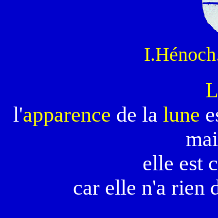
I.Hénoch
L
l'
apparence
de la
lune
es
ma
elle est
car elle n'a rien