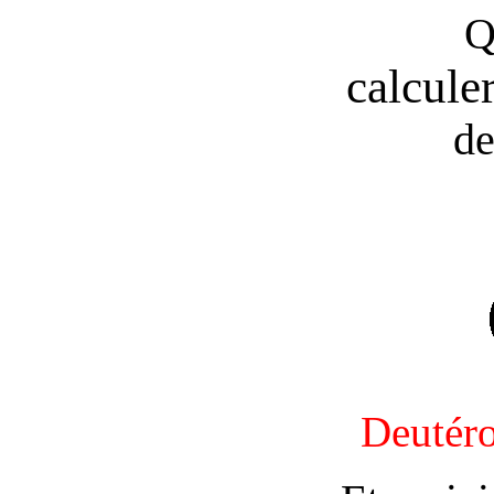
Q
calcule
de
Deutér