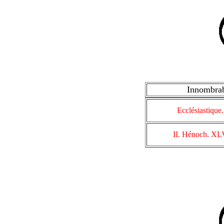
Innombrab
Ecclésiastique. 
II. Hénoch. XLV