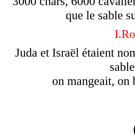
3000 chars, 6000 cavalie
que le sable su
I.Ro
Juda et Israël étaient n
sable
on mangeait, on b