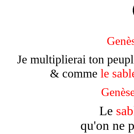
Genè
Je multiplierai ton peup
& comme
le sabl
Genès
Le
sab
qu'on ne 