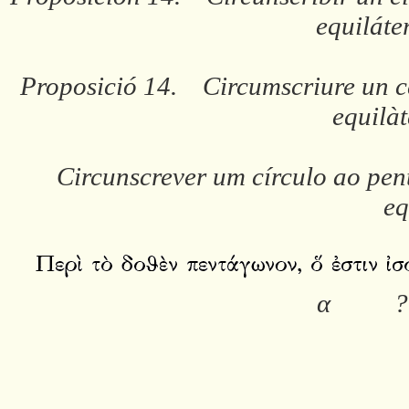
equiláte
Proposició 14. Circumscriure un ce
equilàt
Circunscrever um círculo ao pen
eq
α
?