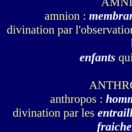
AMN
amnion :
membra
divination par l'observati
enfants
qui
ANTHR
anthropos :
hom
divination par les
entrail
fraich