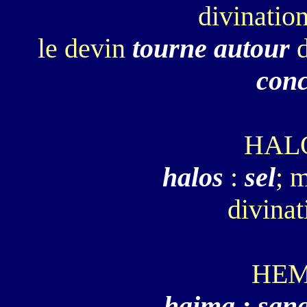
divinatio
le devin
tourne autour
conc
HAL
halos
:
sel
; 
divinat
HEM
haima : san