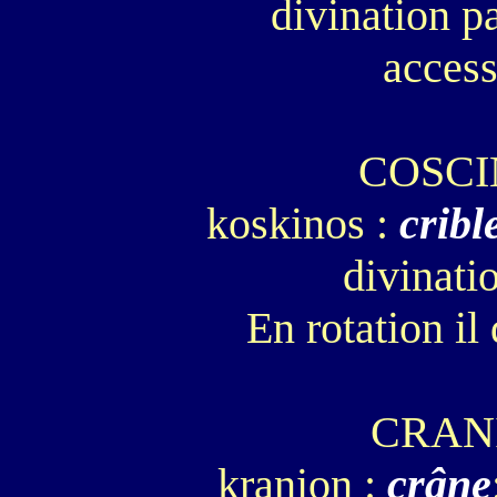
divination p
access
COSC
koskinos :
cribl
divinatio
En rotation il
CRAN
kranion :
crâne