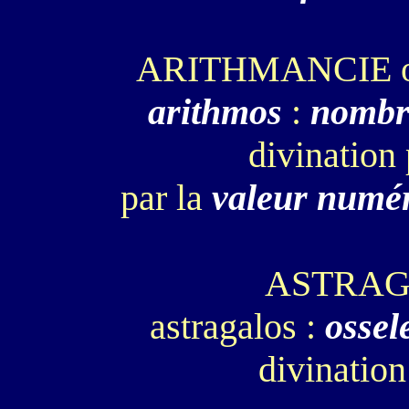
ARITHMANCIE 
arithmos
:
nombr
divination
par la
valeur numér
ASTRA
astragalos :
ossel
divination