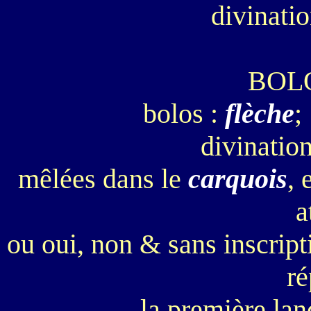
divinatio
BOL
bolos :
flèche
;
divination
mêlées dans le
carquois
, 
a
ou oui, non & sans inscript
ré
la première la