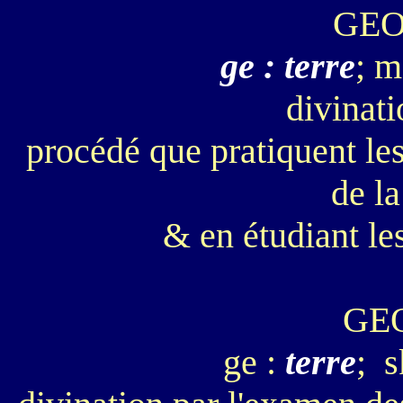
GE
ge : terre
; m
divinati
procédé que pratiquent le
de l
& en étudiant le
GE
ge :
terre
; s