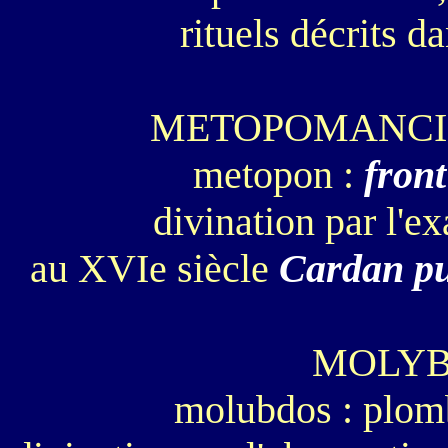
rituels décrits d
METOPOMANCIE
metopon :
front
divination par l'
au XVIe siècle
Cardan pu
MOLY
molubdos : plomb