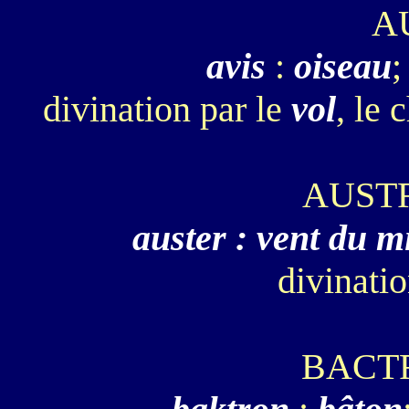
A
avis
:
oiseau
;
divination par le
vol
, le 
AUST
auster : vent du m
divinatio
BACT