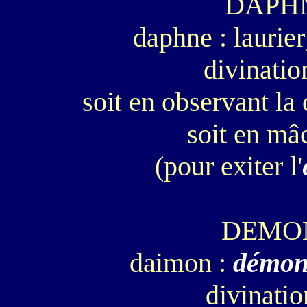
DAPH
daphne : laurier
divinatio
soit en observant l
soit en mâc
(pour exiter l'
DEMO
daimon :
démo
divinati