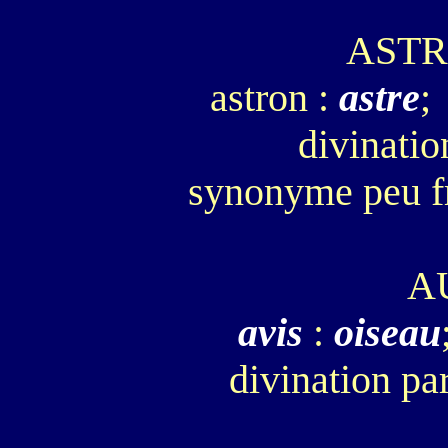
AST
astron :
astre
;
divinatio
synonyme peu f
A
avis
:
oiseau
divination pa