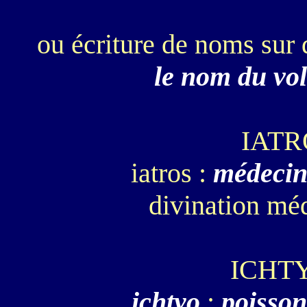
ou écriture de noms sur
le nom du vol
IAT
iatros :
médeci
divination mé
ICHT
ichtyo
:
poisson