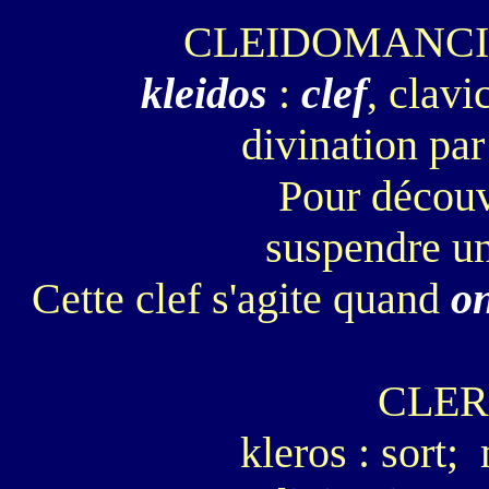
CLEIDOMANCI
kleidos
:
clef
, clavi
divination pa
Pour découv
suspendre u
Cette clef s'agite quand
o
CLE
kleros : sort;