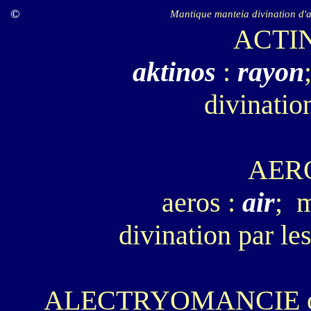
©
ACTI
aktinos
:
rayon
divinatio
AER
aeros :
air
; m
divination par le
ALECTRYOMANCIE 