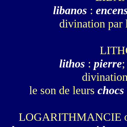
libanos
:
encen
divination par 
LIT
lithos
:
pierre
;
divinatio
le son de leurs
chocs
LOGARITHMANCIE 