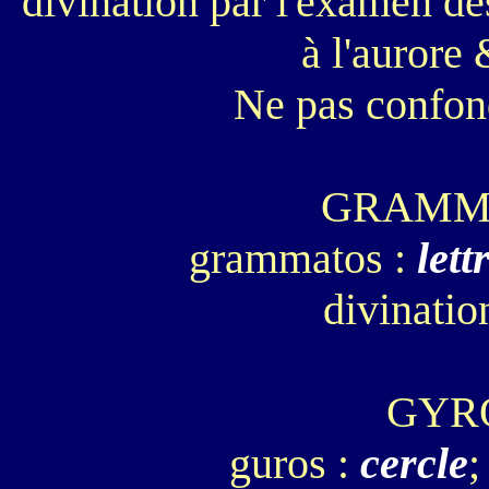
divination par l'examen d
à l'aurore
Ne pas confon
GRAMM
grammatos :
lett
divinatio
GYR
guros :
cercle
;