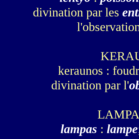
divination par les
ent
l'observatio
KERA
keraunos : foud
divination par l'
o
LAMP
lampas
:
lampe