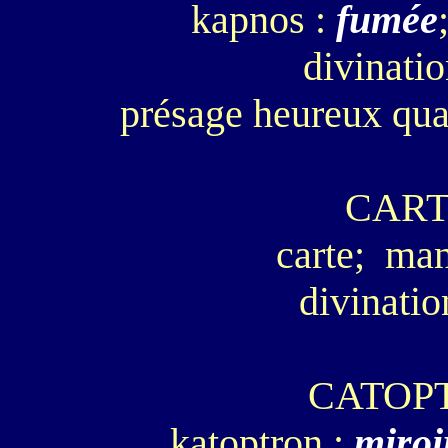
kapnos :
fumée
divinatio
présage heureux qua
CAR
carte; man
divinatio
CATOP
katoptron :
miroi