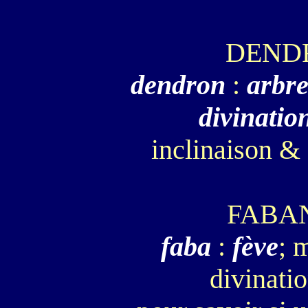
DEND
dendron
:
arbr
divinatio
inclinaison & 
FABA
faba
:
fève
; 
divinati