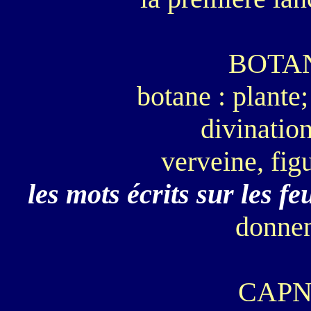
BOTA
botane : plante
divination
verveine, fig
les mots écrits sur les feu
donnen
CAP