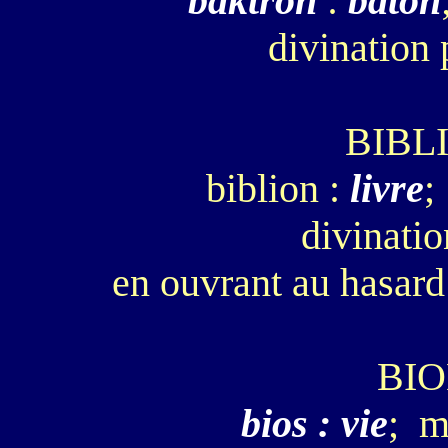
baktron
:
bâton
divination 
BIBL
biblion :
livre
;
divinatio
en ouvrant au hasar
BI
bios : vie
; m